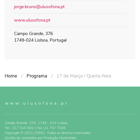
jorge.bruno@ulusofona.pt
www.ulusofona.pt
Campo Grande, 376
1749-024 Lisboa, Portugal
Home
Programa
17 de Março / Quinta-feira
Campo Grande, 376, 1749 - 024 Lisboa
Tel.: 217 515 500 | Fax: 21 757 7006
Copyright © 2021 COFAC. Todos os direitos reservados.
Gestão de conteúdos por Produção Multimédia