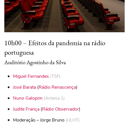
10h00 – Efeitos da pandemia na rádio
portuguesa
Auditório Agostinho da Silva
Miguel Fernandes
(
TSF
)
José Barata
(
Rádio Renascença
)
Nuno Galopim
(
Antena 1
)
Judite França
(
Rádio Observador
)
Moderação – Jorge Bruno
(ULHT)